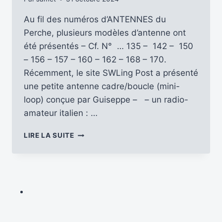
Au fil des numéros d’ANTENNES du
Perche, plusieurs modèles d’antenne ont
été présentés – Cf. N° … 135 – 142 – 150
– 156 – 157 – 160 – 162 – 168 – 170.
Récemment, le site SWLing Post a présenté
une petite antenne cadre/boucle (mini-
loop) conçue par Guiseppe – – un radio-
amateur italien : …
« DELICATO »,
LIRE LA SUITE
L’ANTENNE
CADRE
DE
GIUSEPPE
–
IZ0GZW