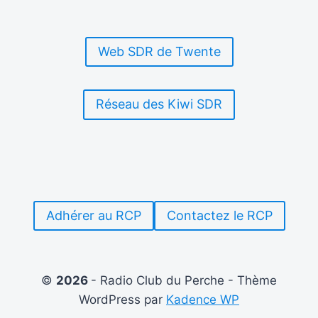
[AVRIL
–
MAI
Web SDR de Twente
–
JUIN
2025]
EST
Réseau des Kiwi SDR
DISPONIBLE
Adhérer au RCP
Contactez le RCP
©
2026
- Radio Club du Perche - Thème
WordPress par
Kadence WP