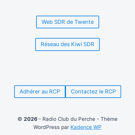
[AVRIL
–
MAI
Web SDR de Twente
–
JUIN
2025]
EST
Réseau des Kiwi SDR
DISPONIBLE
Adhérer au RCP
Contactez le RCP
©
2026
- Radio Club du Perche - Thème
WordPress par
Kadence WP