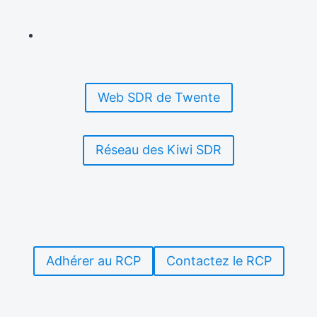
DE
RADIO
MOBILE
AU
SERVICE
DES
Web SDR de Twente
MISSIONS
HUMANITAIRES
DE
LA
Réseau des Kiwi SDR
CROIX-
ROUGE
Adhérer au RCP
Contactez le RCP