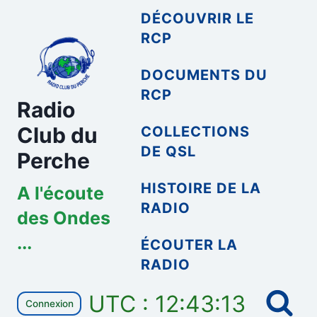
Aller
DÉCOUVRIR LE
au
RCP
contenu
DOCUMENTS DU
RCP
Radio
Club du
COLLECTIONS
DE QSL
Perche
HISTOIRE DE LA
A l'écoute
RADIO
des Ondes
...
ÉCOUTER LA
RADIO
UTC : 12:43:13
Connexion