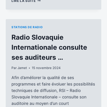
LIRE LA SUITE
NOUS
CAR
L’AVENIR
DE
RSI
STATIONS DE RADIO
EST
FORTEMENT
Radio Slovaquie
MENACÉ
…
Internationale consulte
ses auditeurs …
Par
Jamet
15 novembre 2024
Afin d’améliorer la qualité de ses
programmes et faire évoluer les possibilités
techniques de diffusion, RSI – Radio
Slovaquie Internationale – consulte son
auditoire au moyen d’un court