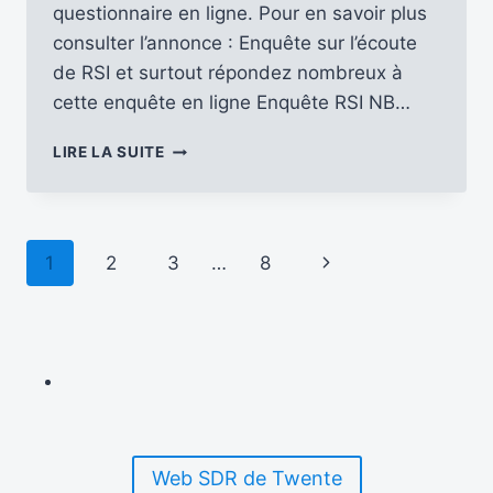
questionnaire en ligne. Pour en savoir plus
consulter l’annonce : Enquête sur l’écoute
de RSI et surtout répondez nombreux à
cette enquête en ligne Enquête RSI NB…
RADIO
LIRE LA SUITE
SLOVAQUIE
INTERNATIONALE
CONSULTE
SES
Navigation
Page
1
2
3
…
8
AUDITEURS
…
de
suivante
page
Web SDR de Twente