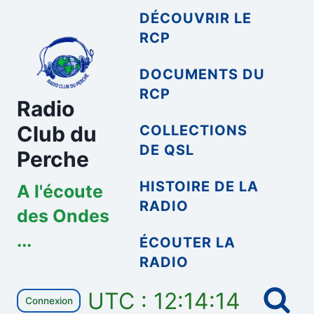
Aller
DÉCOUVRIR LE
au
RCP
contenu
DOCUMENTS DU
RCP
Radio
Club du
COLLECTIONS
DE QSL
Perche
HISTOIRE DE LA
A l'écoute
RADIO
des Ondes
...
ÉCOUTER LA
RADIO
UTC : 12:14:14
Connexion