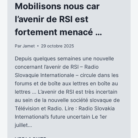
LA
Mobilisons nous car
RADIO
LES
l’avenir de RSI est
6
ET
fortement menacé …
7
JUIN
Par
Jamet
29 octobre 2025
2026
À
Depuis quelques semaines une nouvelle
GRÉEZ-
concernant l’avenir de RSI – Radio
SUR-
ROC
Slovaquie Internationale – circule dans les
forums et de boîte aux lettres en boîte au
lettres … L’avenir de RSI est très incertain
au sein de la nouvelle société slovaque de
Télévision et Radio. Lire : Radio Slovakia
International’s future uncertain Le 1er
juillet…
MOBILISONS