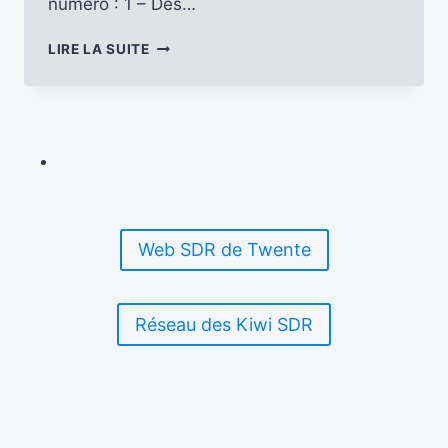
numéro : 1 – Des…
ANTENNES
LIRE LA SUITE
DU
PERCHE
N°
154
ET
GRILLE
B21
DES
ÉMISSIONS
Web SDR de Twente
EN
FRANÇAIS
Réseau des Kiwi SDR