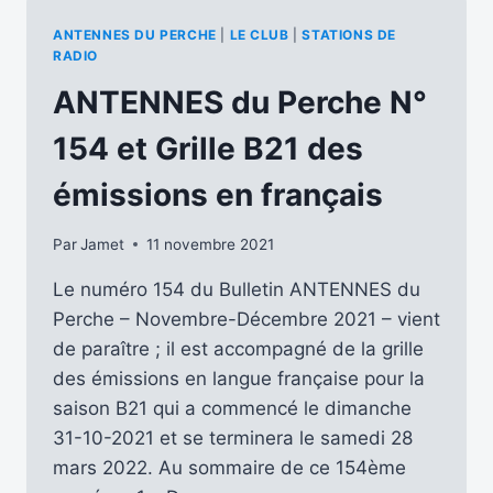
NHK
LANCE
ANTENNES DU PERCHE
|
LE CLUB
|
STATIONS DE
DES
RADIO
ÉMISSIONS
ANTENNES du Perche N°
SPÉCIALES
EN
154 et Grille B21 des
ONDES
COURTES
émissions en français
VERS
LE
MOYEN-
Par
Jamet
11 novembre 2021
ORIENT
Le numéro 154 du Bulletin ANTENNES du
Perche – Novembre-Décembre 2021 – vient
de paraître ; il est accompagné de la grille
des émissions en langue française pour la
saison B21 qui a commencé le dimanche
31-10-2021 et se terminera le samedi 28
mars 2022. Au sommaire de ce 154ème