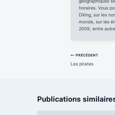
géographiques se
horaires. Vous po
DXing, sur les no
monde, sur les ém
2009, entre autre
Navigation
PRÉCÉDENT
Les pirates
de
l’article
Publications similaire