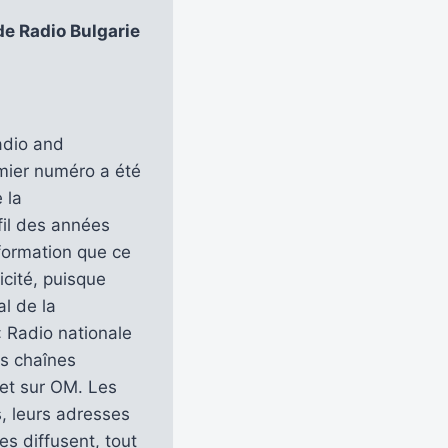
de Radio Bulgarie
adio and
emier numéro a été
 la
 fil des années
formation que ce
icité, puisque
l de la
 Radio nationale
rs chaînes
et sur OM. Les
s, leurs adresses
es diffusent, tout