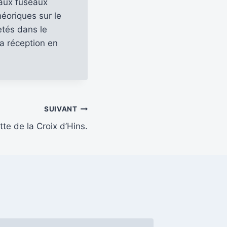
paux fuseaux
éoriques sur le
etés dans le
la réception en
SUIVANT
te de la Croix d’Hins.