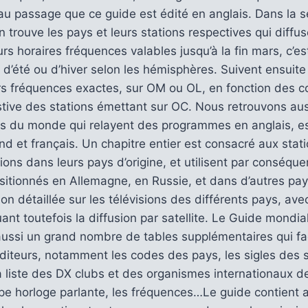
 au passage que ce guide est édité en anglais. Dans la s
n trouve les pays et leurs stations respectives qui diffu
urs horaires fréquences valables jusqu’à la fin mars, c’es
 d’été ou d’hiver selon les hémisphères. Suivent ensuite
rs fréquences exactes, sur OM ou OL, en fonction des c
stive des stations émettant sur OC. Nous retrouvons aus
rs du monde qui relayent des programmes en anglais, e
nd et français. Un chapitre entier est consacré aux stati
sions dans leurs pays d’origine, et utilisent par conséqu
sitionnés en Allemagne, en Russie, et dans d’autres pa
ion détaillée sur les télévisions des différents pays, av
ant toutefois la diffusion par satellite. Le Guide mondia
 aussi un grand nombre de tables supplémentaires qui faci
iteurs, notamment les codes des pays, les sigles des s
 liste des DX clubs et des organismes internationaux de
ype horloge parlante, les fréquences…Le guide contient 