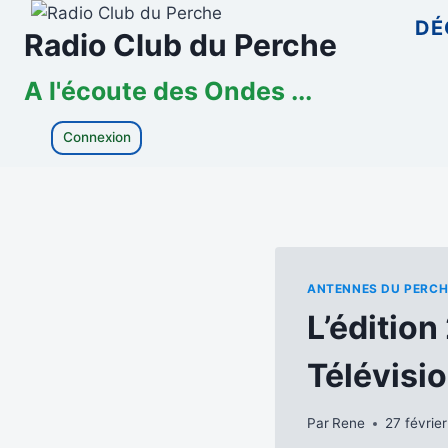
Aller
DÉ
Radio Club du Perche
au
contenu
A l'écoute des Ondes ...
Connexion
ANTENNES DU PERCH
L’éditio
Télévisi
Par
Rene
27 févrie