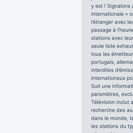
y est ! Signalons
internationale » o
l’étranger avec le
passage à l’heure
stations avec leu
seule liste exhau
tous les émetteu
portugais, allema
interdites d’émis
internationaux po
Suit une informat
paramètres, exclu
Télévision inclut
recherche des aud
dans le monde, la
les stations du t