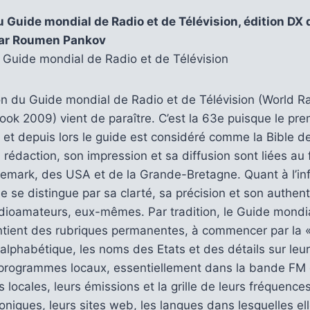
u Guide mondial de Radio et de Télévision, édition DX 
 par Roumen Pankov
 Guide mondial de Radio et de Télévision
on du Guide mondial de Radio et de Télévision (World R
ok 2009) vient de paraître. C’est la 63e puisque le pr
 et depuis lors le guide est considéré comme la Bible de
a rédaction, son impression et sa diffusion sont liées au
mark, des USA et de la Grande-Bretagne. Quant à l’in
e se distingue par sa clarté, sa précision et son authent
dioamateurs, eux-mêmes. Par tradition, le Guide mondia
ntient des rubriques permanentes, à commencer par la «
 alphabétique, les noms des Etats et des détails sur leu
s programmes locaux, essentiellement dans la bande FM 
 locales, leurs émissions et la grille de leurs fréquence
oniques, leurs sites web, les langues dans lesquelles ell