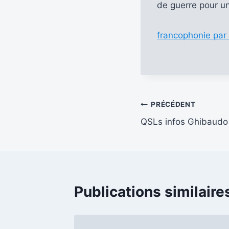
de guerre pour un
francophonie par
Navigation
PRÉCÉDENT
QSLs infos Ghibaudo
de
l’article
Publications similaire