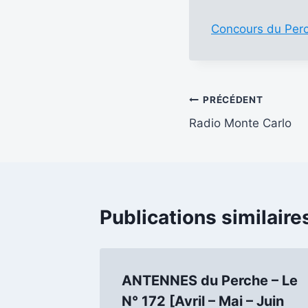
Concours du Per
Navigation
PRÉCÉDENT
Radio Monte Carlo
de
l’article
Publications similaire
ANTENNES du Perche – Le
N° 172 [Avril – Mai – Juin