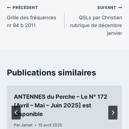
Navigation
PRÉCÉDENT
SUIVANT
Grille des fréquences
QSLs par Christian
de
nr 84 b 2011
rubrique de décembre
l’article
janvier
Publications similaires
ANTENNES du Perche – Le N° 172
[Avril – Mai – Juin 2025] est
disponible
Par
Jamet
15 avril 2025