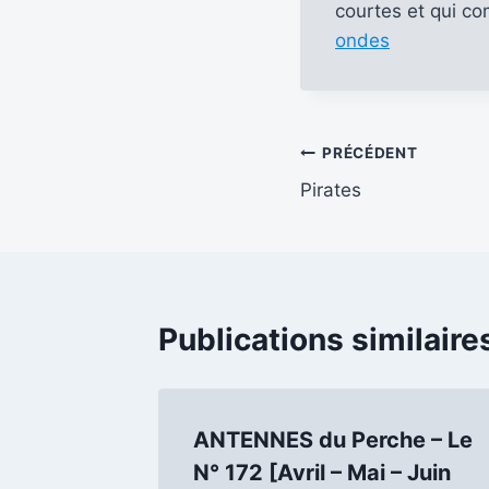
courtes et qui co
ondes
Navigation
PRÉCÉDENT
Pirates
de
l’article
Publications similaire
ANTENNES du Perche – Le
N° 172 [Avril – Mai – Juin