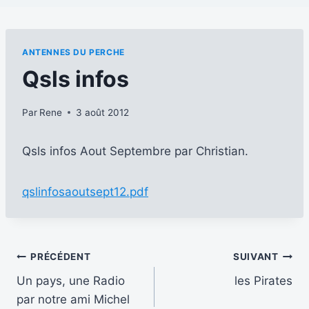
ANTENNES DU PERCHE
Qsls infos
Par
Rene
3 août 2012
Qsls infos Aout Septembre par Christian.
qslinfosaoutsept12.pdf
Navigation
PRÉCÉDENT
SUIVANT
Un pays, une Radio
les Pirates
de
par notre ami Michel