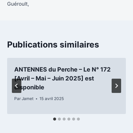
l’article
Guéroult,
Publications similaires
ANTENNES du Perche – Le N° 172
[Avril – Mai – Juin 2025] est
disponible
Par
Jamet
15 avril 2025