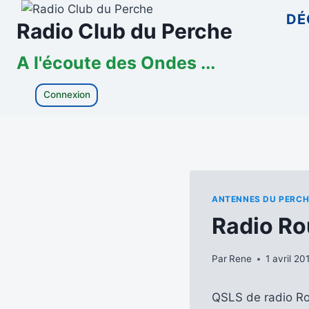
Aller
DÉ
Radio Club du Perche
au
contenu
A l'écoute des Ondes ...
Connexion
ANTENNES DU PERCH
Radio R
Par
Rene
1 avril 20
QSLS de radio Rou