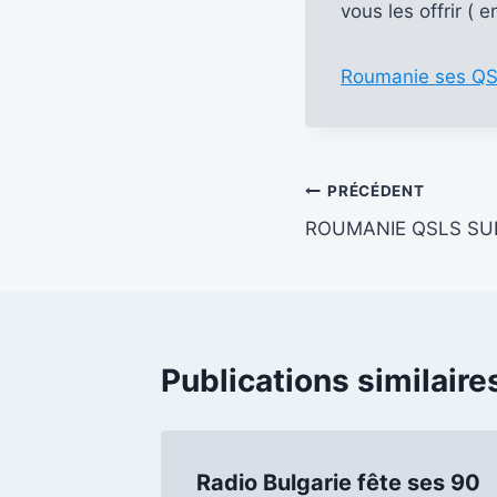
vous les offrir 
Roumanie ses Q
Navigation
PRÉCÉDENT
ROUMANIE QSLS SU
de
l’article
Publications similaire
Radio Bulgarie fête ses 90