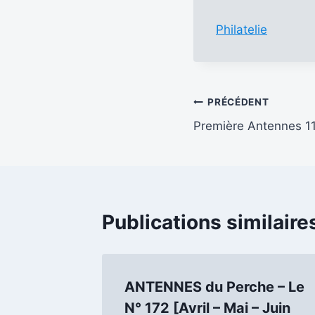
Philatelie
Navigation
PRÉCÉDENT
Première Antennes 1
de
l’article
Publications similaire
ANTENNES du Perche – Le
N° 172 [Avril – Mai – Juin