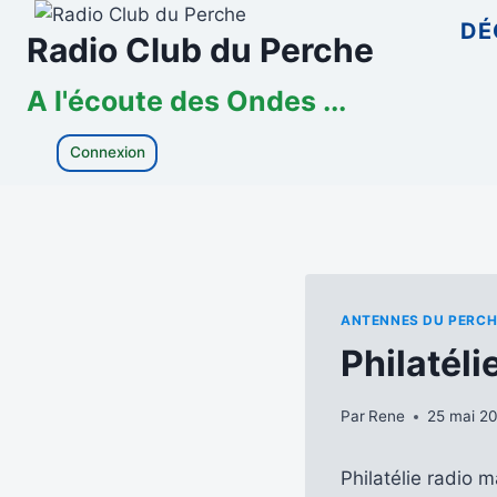
Aller
DÉ
Radio Club du Perche
au
contenu
A l'écoute des Ondes ...
Connexion
ANTENNES DU PERCH
Philatéli
Par
Rene
25 mai 2
Philatélie radio 