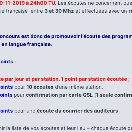
0-11-2019 à 24h00 TU.
Les écoutes ne concernent que 
gue française entre
3 et 30 Mhz
et effectuées avec un
r
 concours est donc de promouvoir l’écoute des progr
o en langue française
.
points
:
e par jour et par station.
1 point par station écoutée
;
oints
pour
10 écoutes
d’une même station,
oints
pour
confirmation par carte QSL
(
1 seule confir
oints
pour une
écoute du courrier des auditeurs
ir la liste de vos écoutes et leur lieu – chaque écoute d