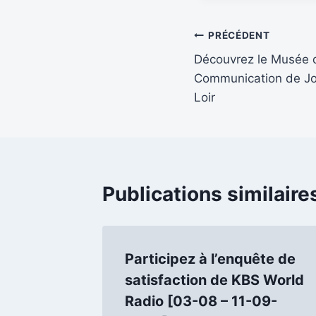
Navigation
PRÉCÉDENT
Découvrez le Musée de
de
Communication de Jo
l’article
Loir
Publications similaire
Participez à l’enquête de
satisfaction de KBS World
Radio [03-08 – 11-09-