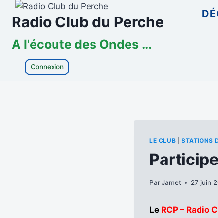
Aller
DÉ
Radio Club du Perche
au
contenu
A l'écoute des Ondes ...
Connexion
LE CLUB
|
STATIONS 
Particip
Par
Jamet
27 juin 
Le
RCP – Radio C