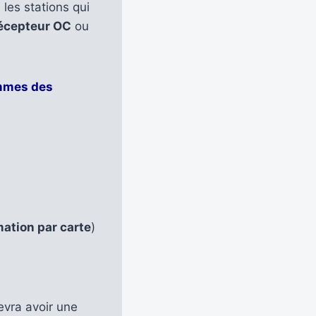
les stations qui
écepteur OC
ou
ammes des
mation par carte
)
evra avoir une