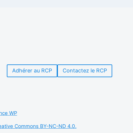
Adhérer au RCP
Contactez le RCP
nce WP
eative Commons BY-NC-ND 4.0.