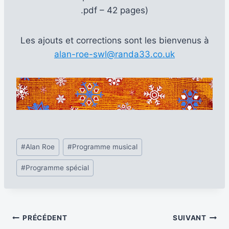
.pdf – 42 pages)
Les ajouts et corrections sont les bienvenus à
alan-roe-swl@randa33.co.uk
Étiquettes
#
Alan Roe
#
Programme musical
de
#
Programme spécial
la
publication :
Navigation
PRÉCÉDENT
SUIVANT