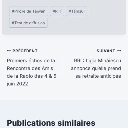
Étiquettes
#
Pirolle de Taïwan
#
RTI
#
Tamsui
de
#
Test de diffusion
la
publication :
Navigation
PRÉCÉDENT
SUIVANT
Premiers échos de la
RRI : Ligia Mihăiescu
de
Rencontre des Amis
annonce qu’elle prend
l’article
de la Radio des 4 & 5
sa retraite anticipée
juin 2022
Publications similaires