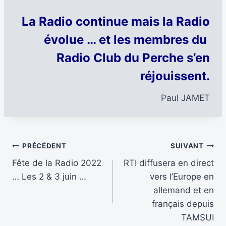
La Radio continue mais la Radio
évolue … et les membres du
Radio Club du Perche s’en
réjouissent.
Paul JAMET
Navigation
PRÉCÉDENT
SUIVANT
Fête de la Radio 2022
RTI diffusera en direct
de
… Les 2 & 3 juin …
vers l’Europe en
l’article
allemand et en
français depuis
TAMSUI