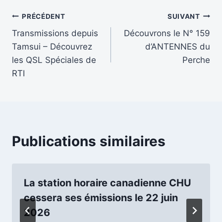
publication :
Navigation
PRÉCÉDENT
SUIVANT
Transmissions depuis
Découvrons le N° 159
de
Tamsui – Découvrez
d’ANTENNES du
l’article
les QSL Spéciales de
Perche
RTI
Publications similaires
La station horaire canadienne CHU
cessera ses émissions le 22 juin
2026