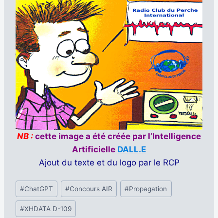
NB :
cette image a été créée par l’Intelligence
Artificielle
DALL.E
Ajout du texte et du logo par le RCP
Étiquettes
#
ChatGPT
#
Concours AIR
#
Propagation
de
#
XHDATA D-109
la