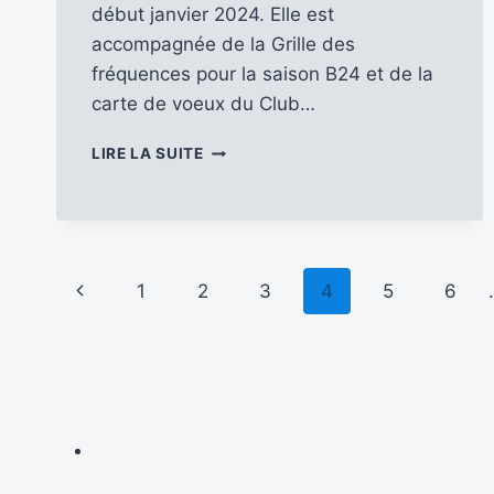
début janvier 2024. Elle est
accompagnée de la Grille des
fréquences pour la saison B24 et de la
carte de voeux du Club…
DÉCOUVRONS
LIRE LA SUITE
LE
N°
171
D’ANTENNES
DU
Navigation
PERCHE
Page
1
2
3
4
5
6
[JANVIER
de
précédente
–
FÉVRIER
page
–
MARS
2025]