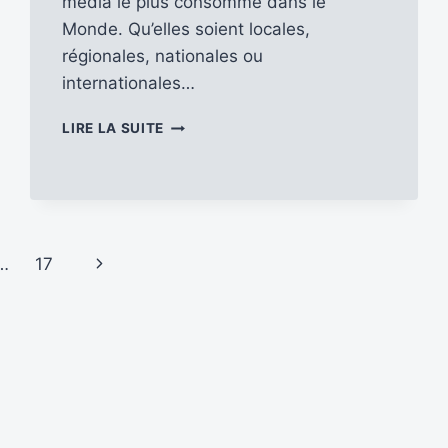
média le plus consommé dans le
Monde. Qu’elles soient locales,
régionales, nationales ou
internationales…
LE
LIRE LA SUITE
RCP
VOUS
SOUHAITE
DE
JOYEUSES
FÊTES
Page
…
17
ET
UNE
suivante
BONNE
ANNÉE
RADIOPHONIQUE
2025