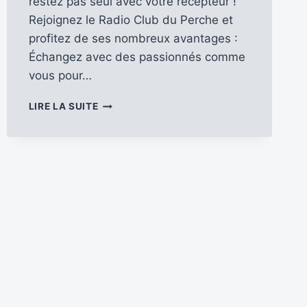
restez pas seul avec votre récepteur !
Rejoignez le Radio Club du Perche et
profitez de ses nombreux avantages :
Échangez avec des passionnés comme
vous pour…
REJOIGNEZ
LIRE LA SUITE
LE
RADIO
CLUB
DU
PERCHE
ET
PARTAGEZ
VOTRE
PASSION
POUR
LA
RADIO
!