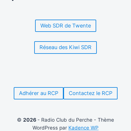
RETROUVÉS
DANS
LE
PERCHE
Web SDR de Twente
LES
7
ET
8
Réseau des Kiwi SDR
JUIN
2025
Adhérer au RCP
Contactez le RCP
©
2026
- Radio Club du Perche - Thème
WordPress par
Kadence WP