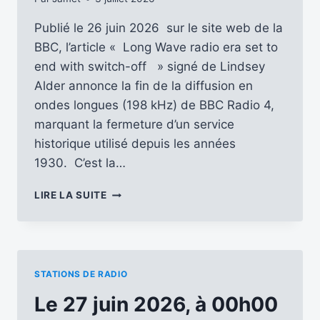
Publié le 26 juin 2026 sur le site web de la
BBC, l’article « Long Wave radio era set to
end with switch-off » signé de Lindsey
Alder annonce la fin de la diffusion en
ondes longues (198 kHz) de BBC Radio 4,
marquant la fermeture d’un service
historique utilisé depuis les années
1930. C’est la…
LE
LIRE LA SUITE
SILENCE
EST
TOMBÉ
SUR
LES
STATIONS DE RADIO
GRANDES
ONDES
Le 27 juin 2026, à 00h00
(LW)