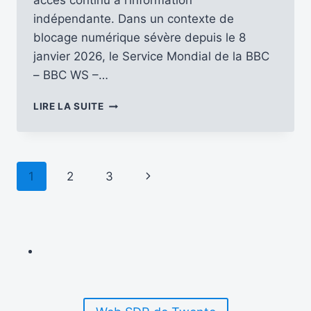
accès continu à l’information
indépendante. Dans un contexte de
blocage numérique sévère depuis le 8
janvier 2026, le Service Mondial de la BBC
– BBC WS –…
LA
LIRE LA SUITE
BBC
LANCE
UN
PROGRAMME
Navigation
Page
1
2
3
RADIO
D’URGENCE
de
suivante
POUR
L’IRAN
page
EN
OC
ET
OM