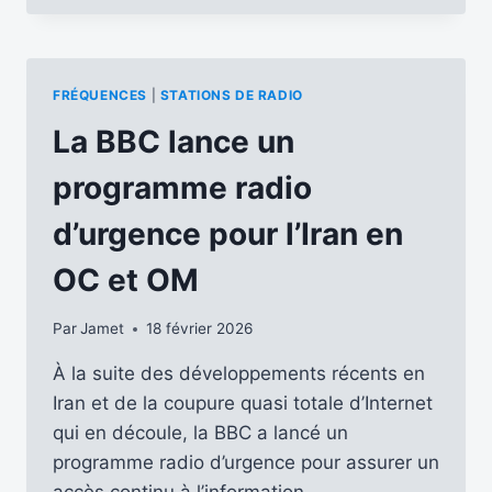
JUIN
2026,
À
00H00
FRÉQUENCES
|
STATIONS DE RADIO
UTC,
LA
La BBC lance un
BBC
RADIO
programme radio
4
CESSERA
d’urgence pour l’Iran en
D’ÉMETTRE
SUR
OC et OM
198
KHZ
Par
Jamet
18 février 2026
À la suite des développements récents en
Iran et de la coupure quasi totale d’Internet
qui en découle, la BBC a lancé un
programme radio d’urgence pour assurer un