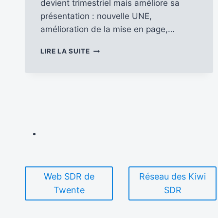
devient trimestriel mais améliore sa
présentation : nouvelle UNE,
amélioration de la mise en page,…
AVEC
LIRE LA SUITE
LE
N°
167
ANTENNES
DU
PERCHE
SE
RENOUVELLE
…
Web SDR de
Réseau des Kiwi
Twente
SDR