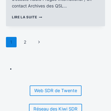
contact Archives des QSL…
LES
LIRE LA SUITE
QSL
DE
RADIO
PRAGUE
Navigation
Page
1
2
INTERNATIONAL
POUR
de
suivante
L’ANNÉE
2023
page
Web SDR de Twente
Réseau des Kiwi SDR