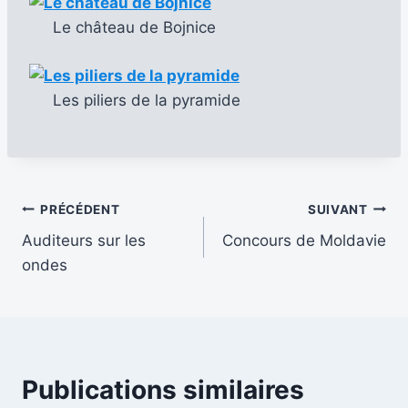
Le château de Bojnice
Les piliers de la pyramide
Navigation
PRÉCÉDENT
SUIVANT
Auditeurs sur les
Concours de Moldavie
de
ondes
l’article
Publications similaires