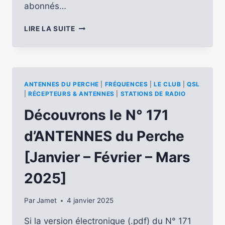
abonnés…
LE
LIRE LA SUITE
RCP
PUBLIE
SA
GRILLE
DES
ANTENNES DU PERCHE
|
FRÉQUENCES
|
LE CLUB
|
QSL
ÉMISSIONS
|
RÉCEPTEURS & ANTENNES
|
STATIONS DE RADIO
EN
Découvrons le N° 171
LANGUE
FRANÇAISE
d’ANTENNES du Perche
POUR
LA
[Janvier – Février – Mars
SAISON
A25
2025]
Par
Jamet
4 janvier 2025
Si la version électronique (.pdf) du N° 171