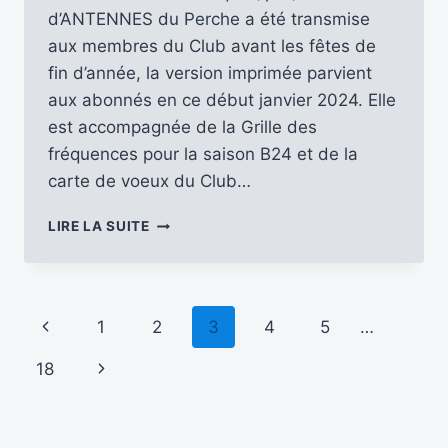
d’ANTENNES du Perche a été transmise
aux membres du Club avant les fêtes de
fin d’année, la version imprimée parvient
aux abonnés en ce début janvier 2024. Elle
est accompagnée de la Grille des
fréquences pour la saison B24 et de la
carte de voeux du Club…
DÉCOUVRONS
LIRE LA SUITE
LE
N°
171
D’ANTENNES
Navigation
Page
1
2
3
4
5
…
DU
PERCHE
de
précédente
Page
18
[JANVIER
–
page
suivante
FÉVRIER
–